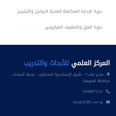
دورة الإدارة المتكاملة لتغذية الدواجن والتشريح
المرضي
دورة العزل والتصنيف الميكروبى
المركز العلمي
للأبحاث والتدريب
مخرج رقم 9 - طريق الإسكندرية الصحراوى - مدينة السادات -
محافظة المنوفية.
01080971222
Info@SCRT.com.eg